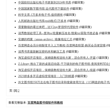
中国纺织出版社电子书更新到2024年书库
(0篇回复)
中国国家数字图书馆-近代图书下载软件
(0篇回复)
科学文库-1万多本电子书-值得拥有
(0篇回复)
人民邮政出版社书库epub格式1万多本
(0篇回复)
需要翻墙的看过来吧，比V2ray更强悍代理软件
(0篇回复)
读秀数据处理工具--查询ss/批量解压改名/搜索txt/获取书签必备
(0篇回复
安娜的档案（annas-archive）镜像地址汇总
(0篇回复)
百度网盘会员分销裂变月入上万教程-百度网盘联盟-购买会员便宜哦
(0
读秀书库最新解压密码本和解压工具
(0篇回复)
淘宝虚拟开店项目，保姆级教程送给大家，适合所有人-开篇
(1篇回复)
Z-Library 推出了新的桌面启动器-千万级别的电子图书馆-查阅资料写
淘宝虚拟开店项目，保姆级教程送给大家，适合所有人-续篇
(0篇回复)
2023拼多多开店虚拟变现项目：入门到精通
(0篇回复)
外文图书馆350万左右电子图书目录和搜索使用方法（115网盘的电子书库有需
页:
[1]
2
查看完整版本:
百度网盘图书馆软件和教程