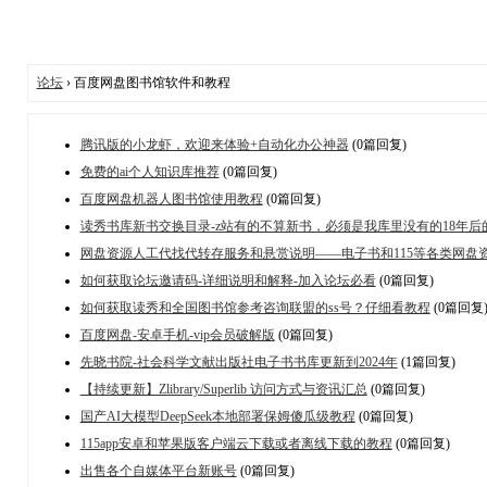
论坛
› 百度网盘图书馆软件和教程
腾讯版的小龙虾，欢迎来体验+自动化办公神器
(0篇回复)
免费的ai个人知识库推荐
(0篇回复)
百度网盘机器人图书馆使用教程
(0篇回复)
读秀书库新书交换目录-z站有的不算新书，必须是我库里没有的18年后
网盘资源人工代找代转存服务和悬赏说明——电子书和115等各类网盘
如何获取论坛邀请码-详细说明和解释-加入论坛必看
(0篇回复)
如何获取读秀和全国图书馆参考咨询联盟的ss号？仔细看教程
(0篇回复
百度网盘-安卓手机-vip会员破解版
(0篇回复)
先晓书院-社会科学文献出版社电子书书库更新到2024年
(1篇回复)
【持续更新】Zlibrary/Superlib 访问方式与资讯汇总
(0篇回复)
国产AI大模型DeepSeek本地部署保姆傻瓜级教程
(0篇回复)
115app安卓和苹果版客户端云下载或者离线下载的教程
(0篇回复)
出售各个自媒体平台新账号
(0篇回复)