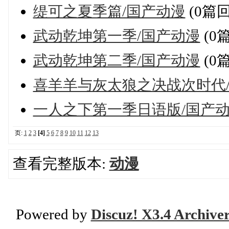
缇可之夏季篇/国产动漫
(0篇
武动乾坤第一季/国产动漫
(0
武动乾坤第二季/国产动漫
(0
喜羊羊与灰太狼之决战次时代
一人之下第一季日语版/国产
页:
1
2
3
[4]
5
6
7
8
9
10
11
12
13
查看完整版本:
动漫
Powered by
Discuz! X3.4 Archive