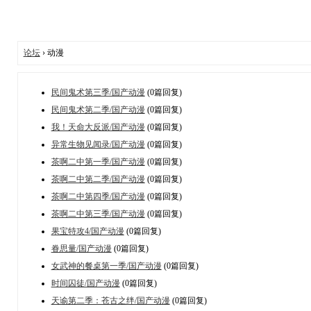
论坛
› 动漫
民间鬼术第三季/国产动漫
(0篇回复)
民间鬼术第二季/国产动漫
(0篇回复)
我！天命大反派/国产动漫
(0篇回复)
异常生物见闻录/国产动漫
(0篇回复)
茶啊二中第一季/国产动漫
(0篇回复)
茶啊二中第二季/国产动漫
(0篇回复)
茶啊二中第四季/国产动漫
(0篇回复)
茶啊二中第三季/国产动漫
(0篇回复)
果宝特攻4/国产动漫
(0篇回复)
眷思量/国产动漫
(0篇回复)
女武神的餐桌第一季/国产动漫
(0篇回复)
时间囚徒/国产动漫
(0篇回复)
天谕第二季：苍古之绊/国产动漫
(0篇回复)