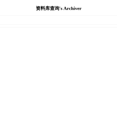
资料库查询's Archiver