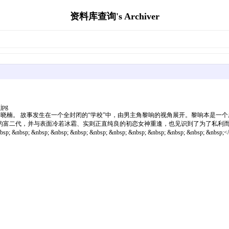
资料库查询's Archiver
.jpg
画，作者李晓楠。 故事发生在一个全封闭的“学校”中，由男主角黎响的视角展开。黎响本
的富二代，并与表面冷若冰霜、实则正直纯良的初恋女神重逢，也见识到了为了私利
bsp; &nbsp; &nbsp; &nbsp; &nbsp; &nbsp; &nbsp; &nbsp; &nbsp;</s