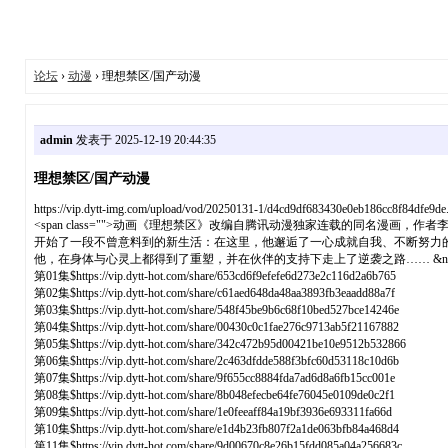
论坛
›
动漫
› 理想禁区/国产动漫
admin
发表于 2025-12-19 20:44:35
理想禁区/国产动漫
https://vip.dytt-img.com/upload/vod/20250131-1/d4cd9df683430e0eb186cc8f84dfe9de
<span class="">动画《理想禁区》改编自腾讯动漫独家连载的同名漫
开始了一段不曾意料到的新生活：在这里，他邂逅了一心成就自我、不断努力
他，在身体与心灵上都得到了重塑，并在伙伴的支持下走上了逆袭之路…… &nbsp; &nbsp; &nbsp; &n
第01集$https://vip.dytt-hot.com/share/653cd6f9efefe6d273e2c116d2a6b765
第02集$https://vip.dytt-hot.com/share/c61aed648da48aa3893fb3eaadd88a7f
第03集$https://vip.dytt-hot.com/share/548f45be9b6c68f10bed527bce14246e
第04集$https://vip.dytt-hot.com/share/00430c0c1fae276c9713ab5f21167882
第05集$https://vip.dytt-hot.com/share/342c472b95d00421be10e9512b532866
第06集$https://vip.dytt-hot.com/share/2c463dfdde588f3bfc60d53118c10d6b
第07集$https://vip.dytt-hot.com/share/9f655cc8884fda7ad6d8a6fb15cc001e
第08集$https://vip.dytt-hot.com/share/8b048efecbe64fe76045e0109de0c2f1
第09集$https://vip.dytt-hot.com/share/1e0feeaff84a19bf3936e693311fa66d
第10集$https://vip.dytt-hot.com/share/e1d4b23fb807f2a1de063bfb84a468d4
第11集$https://vip.dytt-hot.com/share/9d00670c8e26b15fdd085a04a256683c