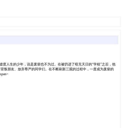
是一个虚度人生的少年，说是废柴也不为过。在被扔进了暗无天日的“学校”之后，他
而背叛朋友、放弃尊严的同学们。在不断刷新三观的过程中，一度成为废柴的
pan>