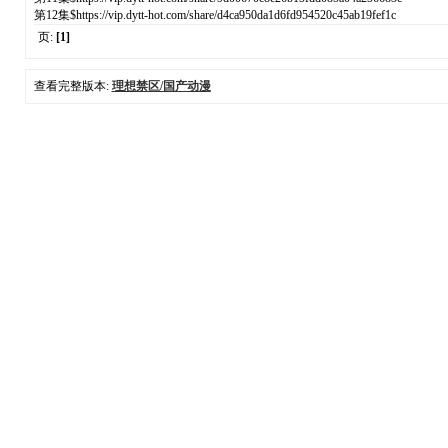
第12集$https://vip.dytt-hot.com/share/d4ca950da1d6fd954520c45ab19fef1c
页:
[1]
查看完整版本:
理想禁区/国产动漫