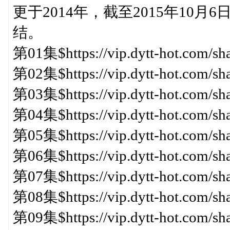
更于2014年，截至2015年10
结。
第01集$https://vip.dytt-hot.com/s
第02集$https://vip.dytt-hot.com/s
第03集$https://vip.dytt-hot.com/s
第04集$https://vip.dytt-hot.com/s
第05集$https://vip.dytt-hot.com/s
第06集$https://vip.dytt-hot.com/s
第07集$https://vip.dytt-hot.com/s
第08集$https://vip.dytt-hot.com/s
第09集$https://vip.dytt-hot.com/s