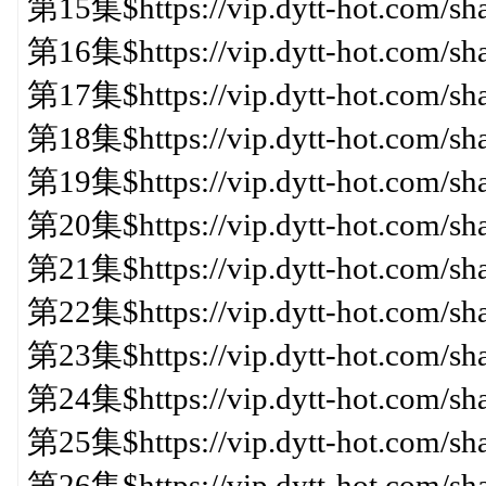
第15集$https://vip.dytt-hot.com/s
第16集$https://vip.dytt-hot.com/s
第17集$https://vip.dytt-hot.com/s
第18集$https://vip.dytt-hot.com/s
第19集$https://vip.dytt-hot.com/s
第20集$https://vip.dytt-hot.com/s
第21集$https://vip.dytt-hot.com/s
第22集$https://vip.dytt-hot.com/s
第23集$https://vip.dytt-hot.com/s
第24集$https://vip.dytt-hot.com/s
第25集$https://vip.dytt-hot.com/s
第26集$https://vip.dytt-hot.com/s