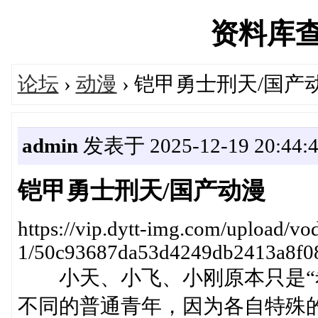
资料库查询'
论坛
›
动漫
› 铠甲勇士刑天/国产
admin
发表于 2025-12-19 20:44:
铠甲勇士刑天/国产动漫
https://vip.dytt-img.com/upload/v
1/50c93687da53d4249db2413a8f08
小天、小飞、小刚原本只是“希
不同的普通青年，因为各自特殊