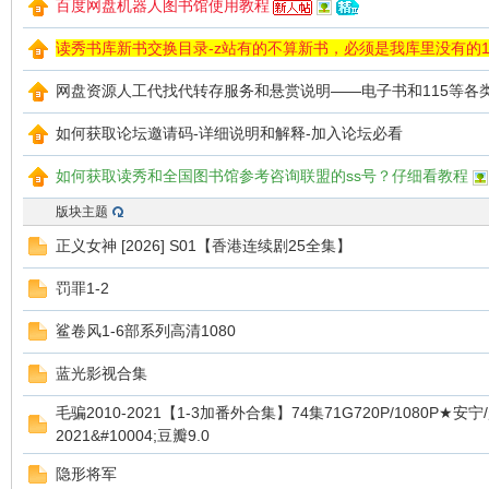
百度网盘机器人图书馆使用教程
读秀书库新书交换目录-z站有的不算新书，必须是我库里没有的1
料
网盘资源人工代找代转存服务和悬赏说明——电子书和115等各
如何获取论坛邀请码-详细说明和解释-加入论坛必看
如何获取读秀和全国图书馆参考咨询联盟的ss号？仔细看教程
版块主题
正义女神 [2026] S01【香港连续剧25全集】
库
罚罪1-2
鲨卷风1-6部系列高清1080
蓝光影视合集
毛骗2010-2021【1-3加番外合集】74集71G720P/1080P★安
2021&#10004;豆瓣9.0
隐形将军
查