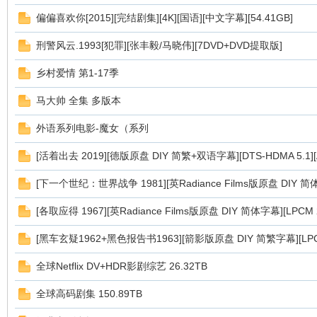
偏偏喜欢你[2015][完结剧集][4K][国语][中文字幕][54.41GB]
刑警风云.1993[犯罪][张丰毅/马晓伟][7DVD+DVD提取版]
乡村爱情 第1-17季
马大帅 全集 多版本
外语系列电影-魔女（系列
询
[活着出去 2019][德版原盘 DIY 简繁+双语字幕][DTS-HDMA 5.1][Aud
[下一个世纪：世界战争 1981][英Radiance Films版原盘 DIY 简体字幕]
[各取应得 1967][英Radiance Films版原盘 DIY 简体字幕][LPCM 2.0
[黑车玄疑1962+黑色报告书1963][箭影版原盘 DIY 简繁字幕][LPCM 1.
全球Netflix DV+HDR影剧综艺 26.32TB
全球高码剧集 150.89TB