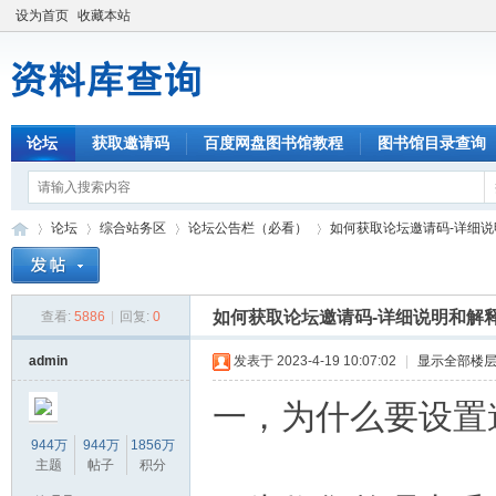
设为首页
收藏本站
论坛
获取邀请码
百度网盘图书馆教程
图书馆目录查询
论坛
综合站务区
论坛公告栏（必看）
如何获取论坛邀请码-详细说
如何获取论坛邀请码-详细说明和解
查看:
5886
|
回复:
0
资
»
›
›
›
admin
发表于 2023-4-19 10:07:02
|
显示全部楼
一，为什么要设置
944万
944万
1856万
主题
帖子
积分