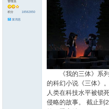
管理员
料
积分
18562850
发消息
库
《我的三体》系列是
的科幻小说《三体》。
人类在科技水平被锁死
侵略的故事。 截止到2
查