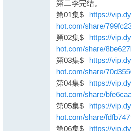
第二季完结。
第01集$
https://vip.dy
hot.com/share/799fc
第02集$
https://vip.dy
hot.com/share/8be62
询
第03集$
https://vip.dy
hot.com/share/70d35
第04集$
https://vip.dy
hot.com/share/bfe6c
第05集$
https://vip.dy
hot.com/share/fdfb74
第06集$
https://vip.dy