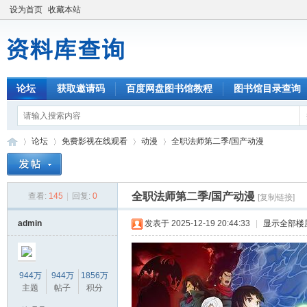
设为首页
收藏本站
论坛
获取邀请码
百度网盘图书馆教程
图书馆目录查询
论坛
免费影视在线观看
动漫
全职法师第二季/国产动漫
全职法师第二季/国产动漫
查看:
145
|
回复:
0
[复制链接]
资
»
›
›
›
admin
发表于 2025-12-19 20:44:33
|
显示全部楼
944万
944万
1856万
主题
帖子
积分