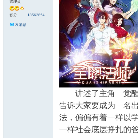
管理员
料
积分
18562854
发消息
库
讲述了主角一觉醒来
告诉大家要成为一名
法，偏偏有着一样以
一样社会底层挣扎的
查