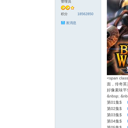
管理员
料
积分
18562850
发消息
库
<span 
面，传奇英
好像素味平生；
&nbsp; &nb
第01集$
第02集$
第03集$
第04集$
查
第05集$