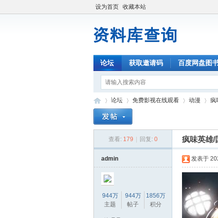
设为首页
收藏本站
论坛
获取邀请码
百度网盘图
论坛
免费影视在线观看
动漫
疯
疯味英雄/
查看:
179
|
回复:
0
资
»
›
›
›
admin
发表于 2025
944万
944万
1856万
主题
帖子
积分