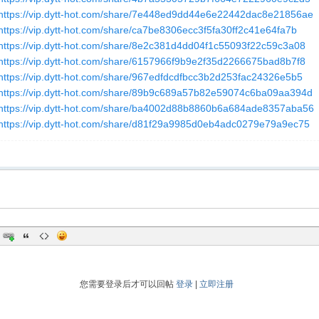
https://vip.dytt-hot.com/share/7e448ed9dd44e6e22442dac8e21856ae
https://vip.dytt-hot.com/share/ca7be8306ecc3f5fa30ff2c41e64fa7b
https://vip.dytt-hot.com/share/8e2c381d4dd04f1c55093f22c59c3a08
https://vip.dytt-hot.com/share/6157966f9b9e2f35d2266675bad8b7f8
https://vip.dytt-hot.com/share/967edfdcdfbcc3b2d253fac24326e5b5
https://vip.dytt-hot.com/share/89b9c689a57b82e59074c6ba09aa394d
https://vip.dytt-hot.com/share/ba4002d88b8860b6a684ade8357aba56
https://vip.dytt-hot.com/share/d81f29a9985d0eb4adc0279e79a9ec75
您需要登录后才可以回帖
登录
|
立即注册