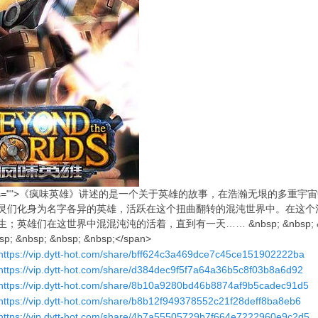
class="">《疯味英雄》讲述的是一个关于英雄的故事，在浩瀚无垠的多
灵们化身为名字各异的英雄，活跃在这个扭曲翻转的混沌世界中。在这个
英雄们在这世界中混混沌沌的活着，直到有一天…… &nbsp; &nbsp; &nbsp; &n
sp; &nbsp; &nbsp; &nbsp;</span>
https://vip.dytt-hot.com/share/bff624c3a469dce7c45ce151902222ba
https://vip.dytt-hot.com/share/d384dec9f5f7a64a36b5c8f03b8a6d92
https://vip.dytt-hot.com/share/8b10a9280bd46b8874af9b5cadec91d5
https://vip.dytt-hot.com/share/b8b12f949378552c21f28deff8ba8eb6
https://vip.dytt-hot.com/share/4b7a55505729b7f664e7222960e9c2d5