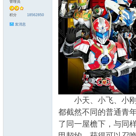
管理员
料
积分
18562850
发消息
库
小天、小飞、小刚原
都截然不同的普通青
了同一屋檐下，与同
甲契约，获得可以召
查