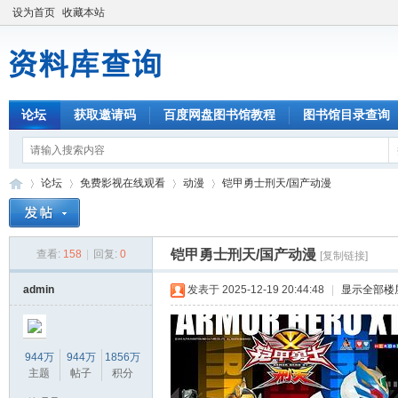
设为首页
收藏本站
论坛
获取邀请码
百度网盘图书馆教程
图书馆目录查询
论坛
免费影视在线观看
动漫
铠甲勇士刑天/国产动漫
铠甲勇士刑天/国产动漫
查看:
158
|
回复:
0
[复制链接]
资
»
›
›
›
admin
发表于 2025-12-19 20:44:48
|
显示全部楼
944万
944万
1856万
主题
帖子
积分