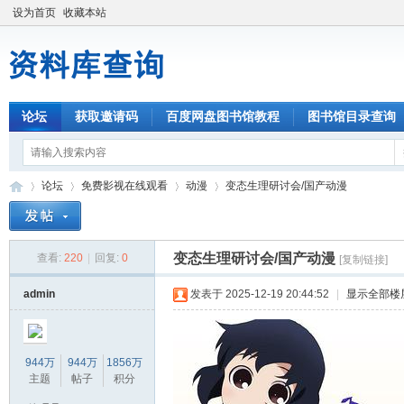
设为首页
收藏本站
论坛
获取邀请码
百度网盘图书馆教程
图书馆目录查询
论坛
免费影视在线观看
动漫
变态生理研讨会/国产动漫
变态生理研讨会/国产动漫
查看:
220
|
回复:
0
[复制链接]
资
»
›
›
›
admin
发表于 2025-12-19 20:44:52
|
显示全部楼
944万
944万
1856万
主题
帖子
积分