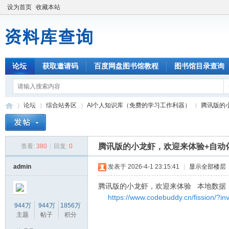
设为首页
收藏本站
论坛
获取邀请码
百度网盘图书馆教程
图书馆目录查询
论坛
综合站务区
AI个人知识库（免费的学习工作利器）
腾讯版的
腾讯版的小龙虾，欢迎来体验+自动
查看:
380
|
回复:
0
资
»
›
›
›
admin
发表于 2026-4-1 23:15:41
|
显示全部楼层
腾讯版的小龙虾，欢迎来体验 本地数据
https://www.codebuddy.cn/fission/?
944万
944万
1856万
主题
帖子
积分