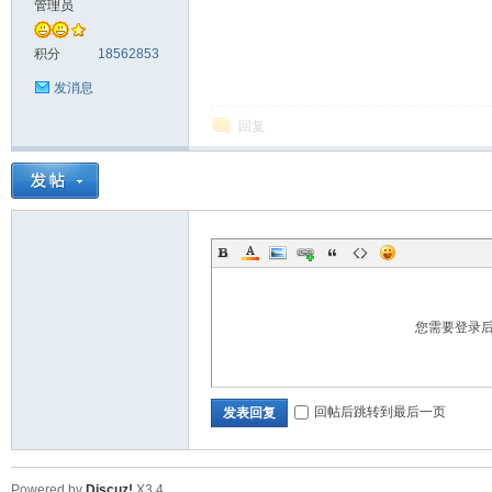
管理员
料
积分
18562853
发消息
回复
库
您需要登录
回帖后跳转到最后一页
发表回复
查
Powered by
Discuz!
X3.4