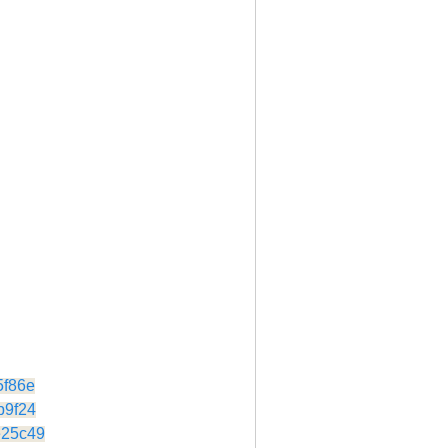
5f86e
b9f24
e25c49