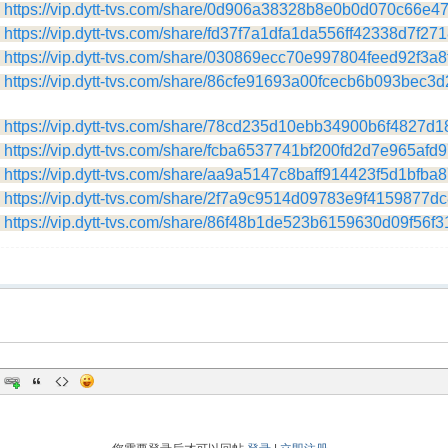
https://vip.dytt-tvs.com/share/0d906a38328b8e0b0d070c66e4
https://vip.dytt-tvs.com/share/fd37f7a1dfa1da556ff42338d7f27
https://vip.dytt-tvs.com/share/030869ecc70e997804feed92f3a8
https://vip.dytt-tvs.com/share/86cfe91693a00fcecb6b093bec3d
https://vip.dytt-tvs.com/share/78cd235d10ebb34900b6f4827d
https://vip.dytt-tvs.com/share/fcba6537741bf200fd2d7e965afd
https://vip.dytt-tvs.com/share/aa9a5147c8baff914423f5d1bfba
https://vip.dytt-tvs.com/share/2f7a9c9514d09783e9f4159877d
https://vip.dytt-tvs.com/share/86f48b1de523b6159630d09f56f31