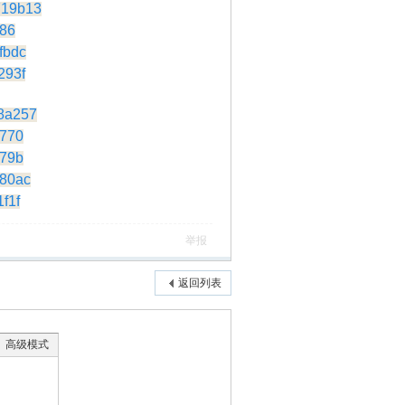
719b13
186
fbdc
293f
18a257
9770
879b
c80ac
f1f
举报
返回列表
高级模式