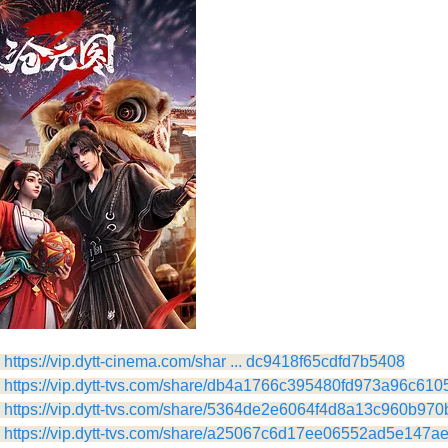
https://vip.dytt-cinema.com/shar ... dc9418f65cdfd7b5408
https://vip.dytt-tvs.com/share/db4a1766c395480fd973a96c610
https://vip.dytt-tvs.com/share/5364de2e6064f4d8a13c960b970
https://vip.dytt-tvs.com/share/a25067c6d17ee06552ad5e147a