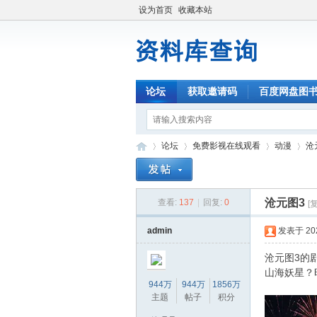
设为首页
收藏本站
论坛
获取邀请码
百度网盘图
论坛
免费影视在线观看
动漫
沧
沧元图3
查看:
137
|
回复:
0
[
资
»
›
›
›
admin
发表于 2026
沧元图3的
山海妖星？
944万
944万
1856万
主题
帖子
积分