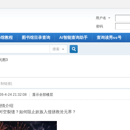
用户名
密码
书馆教程
图书馆目录查询
AI智能查询助手
查询读秀ss号
搜索
搜
元图3
索
复制链接]
-4-24 21:32:08
|
显示全部楼层
剧情介绍
时空裂缝？如何阻止妖族入侵拯救沧元界？