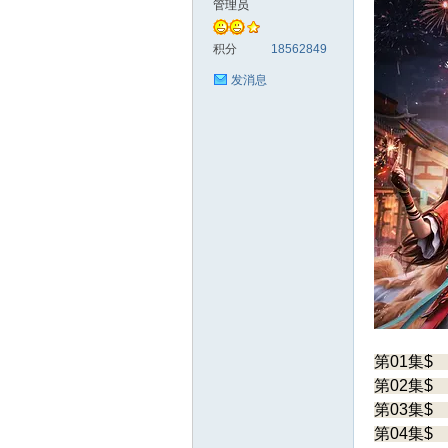
管理员
料
积分
18562849
发消息
库
第01集$
第02集$
第03集$
第04集$
查