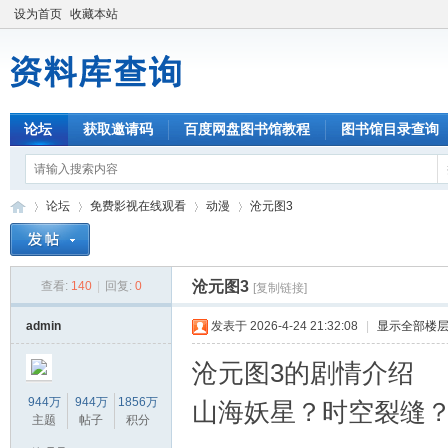
设为首页
收藏本站
论坛
获取邀请码
百度网盘图书馆教程
图书馆目录查询
论坛
免费影视在线观看
动漫
沧元图3
沧元图3
查看:
140
|
回复:
0
[复制链接]
资
»
›
›
›
admin
发表于 2026-4-24 21:32:08
|
显示全部楼
沧元图3的剧情介绍
944万
944万
1856万
山海妖星？时空裂缝
主题
帖子
积分