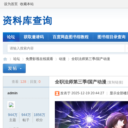
设为首页
收藏本站
论坛
获取邀请码
百度网盘图书馆教程
图书馆目录查询
论坛
免费影视在线观看
动漫
全职法师第三季/国产动漫
全职法师第三季/国产动漫
查看:
128
|
回复:
0
[复制链接]
资
»
›
›
›
admin
发表于 2025-12-19 20:44:27
|
显示全部楼
944万
944万
1856万
主题
帖子
积分