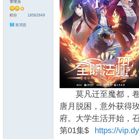
管理员
料
积分
18562849
发消息
库
莫凡迁至魔都，卷入
唐月脱困，意外获得
府。大学生活开始，召
第01集$
https://vip.dy
查