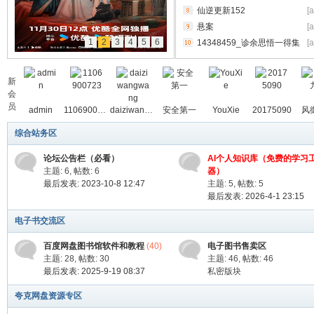
仙逆更新152
[
悬案
[
料
1
2
3
4
5
6
14348459_诊余思悟一得集
[
_9787117258661.pdf
新
会
员
admin
1106900723
daiziwangwang
安全第一
YouXie
20175090
风
综合站务区
论坛公告栏（必看）
AI个人知识库（免费的学习
库
主题: 6
,
帖数: 6
器）
最后发表: 2023-10-8 12:47
主题: 5
,
帖数: 5
最后发表: 2026-4-1 23:15
电子书交流区
百度网盘图书馆软件和教程
(40)
电子图书售卖区
主题: 28
,
帖数: 30
主题: 46
,
帖数: 46
最后发表: 2025-9-19 08:37
私密版块
夸克网盘资源专区
查