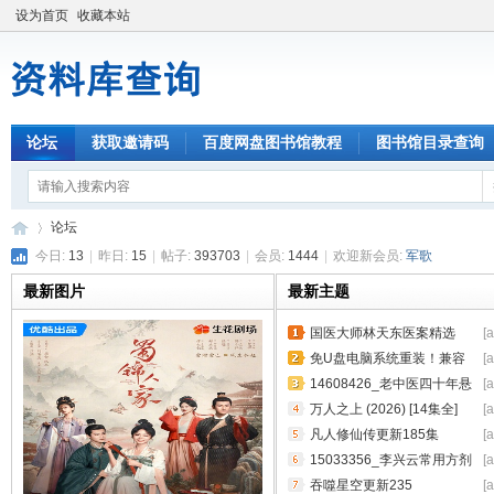
设为首页
收藏本站
论坛
获取邀请码
百度网盘图书馆教程
图书馆目录查询
论坛
今日:
13
|
昨日:
15
|
帖子:
393703
|
会员:
1444
|
欢迎新会员:
军歌
最新图片
最新主题
资
»
国医大师林天东医案精选
[
_9787117366267_13217832
免U盘电脑系统重装！兼容
[
518848.epu
Windows 7 至 11 全系列系统
14608426_老中医四十年悬
[
壶手记 一位基层郎中的中医人
万人之上 (2026) [14集全]
[
_978753
[4K臻彩] [内嵌简中]
凡人修仙传更新185集
[
15033356_李兴云常用方剂
[
验案集_9787515222318.pdf
吞噬星空更新235
[