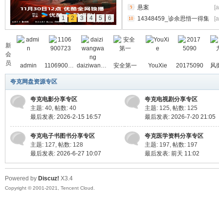
悬案
[
1
2
3
4
5
6
14348459_诊余思悟一得集
[
料
_9787117258661.pdf
新
会
员
admin
1106900723
daiziwangwang
安全第一
YouXie
20175090
风
夸克网盘资源专区
夸克电影分享专区
夸克电视剧分享专区
主题: 40
,
帖数: 40
主题: 125
,
帖数: 125
最后发表: 2026-2-15 16:57
最后发表: 2026-7-20 21:05
库
夸克电子书图书分享专区
夸克医学资料分享专区
主题: 127
,
帖数: 128
主题: 197
,
帖数: 197
最后发表: 2026-6-27 10:07
最后发表:
前天 11:02
Powered by
Discuz!
X3.4
Copyright © 2001-2021, Tencent Cloud.
查