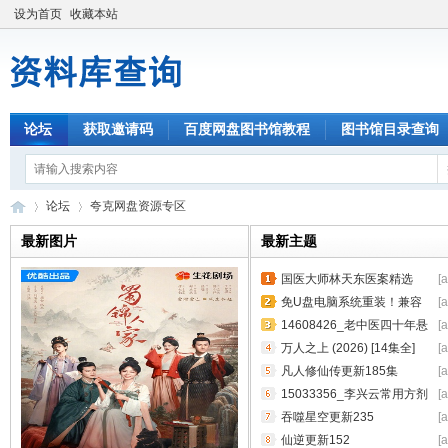
设为首页
收藏本站
论坛
获取邀请码
百度网盘图书馆教程
图书馆目录查询
论坛
夸克网盘资源专区
最新图片
最新主题
国医大师林天东医案精选
[
资
»
›
_9787117366267_13217832
免U盘电脑系统重装！兼容
[
518848.epu
Windows 7 至 11 全系列系统
14608426_老中医四十年悬
[
壶手记 一位基层郎中的中医人
万人之上 (2026) [14集全]
[
_978753
[4K臻彩] [内嵌简中]
凡人修仙传更新185集
[
15033356_李兴云常用方剂
[
验案集_9787515222318.pdf
吞噬星空更新235
[
仙逆更新152
[