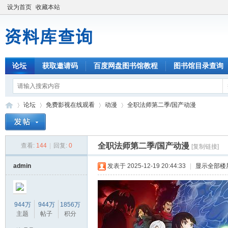
设为首页
收藏本站
论坛
获取邀请码
百度网盘图书馆教程
图书馆目录查询
论坛
免费影视在线观看
动漫
全职法师第二季/国产动漫
全职法师第二季/国产动漫
查看:
144
|
回复:
0
[复制链接]
资
»
›
›
›
admin
发表于 2025-12-19 20:44:33
|
显示全部楼
944万
944万
1856万
主题
帖子
积分