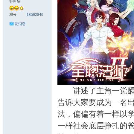
管理员
料
积分
18562849
发消息
库
讲述了主角一觉醒来
告诉大家要成为一名
法，偏偏有着一样以
一样社会底层挣扎的
查