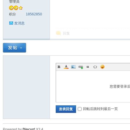
管理员
料
积分
18562850
发消息
回复
库
您需要登录
回帖后跳转到最后一页
发表回复
查
Powered by
Discuz!
X3.4