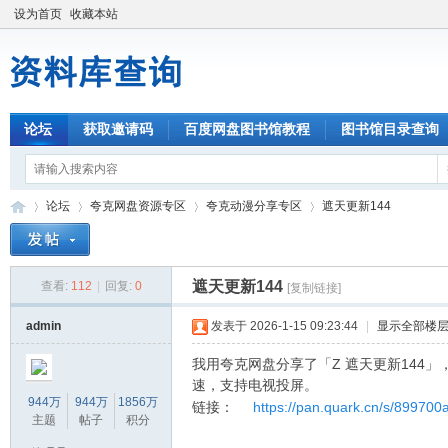
设为首页
收藏本站
论坛
获取邀请码
百度网盘图书馆教程
图书馆目录查询
论坛
夸克网盘资源专区
夸克动漫分享专区
遮天更新144
遮天更新144
查看:
112
|
回复:
0
[复制链接]
资
»
›
›
›
admin
发表于 2026-1-15 09:23:44
|
显示全部楼
我用夸克网盘分享了「Z 遮天更新144
速，支持电视投屏。
944万
944万
1856万
链接：
https://pan.quark.cn/s/89970
主题
帖子
积分